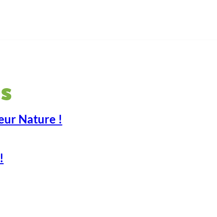
s
eur Nature !
!