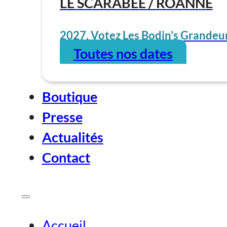
LE SCARABÉE / ROANNE
2027, Votez Les Bodin’s Grandeur
Toutes nos dates
Boutique
Presse
Actualités
Contact
Accueil