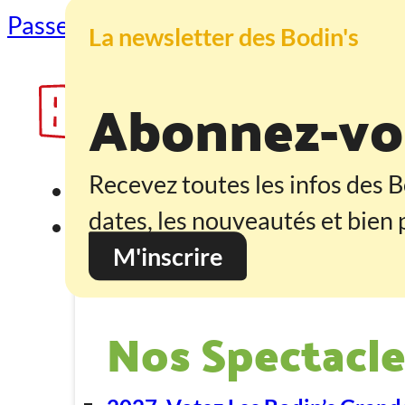
Passer au contenu principal
Passer au
La newsletter des Bodin's
Abonnez-vou
Recevez toutes les infos des B
Accueil
dates, les nouveautés et bien p
Programmation
M'inscrire
Nos Spectacle