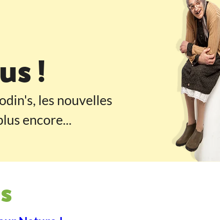
 pied de page
s !
odin's, les nouvelles
lus encore...
s