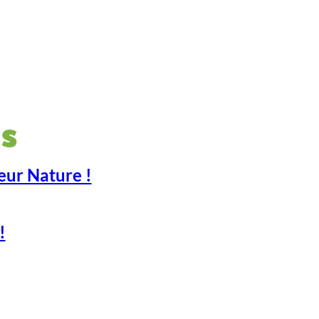
s
eur Nature !
!