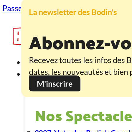
Passer au contenu principal
Passer au
La newsletter des Bodin's
Abonnez-vou
Recevez toutes les infos des B
Accueil
dates, les nouveautés et bien p
Programmation
M'inscrire
Nos Spectacle