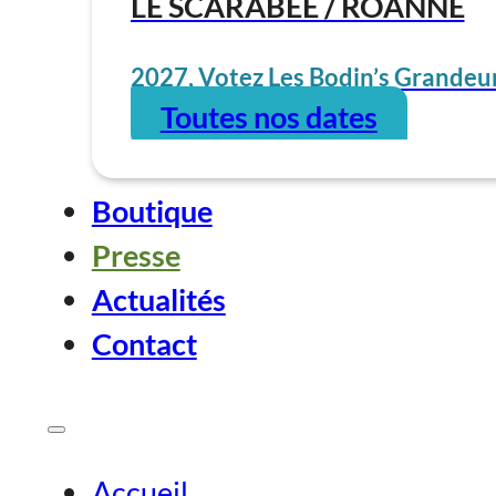
LE SCARABÉE / ROANNE
2027, Votez Les Bodin’s Grandeur
Toutes nos dates
Boutique
Presse
Actualités
Contact
Accueil