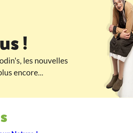
 pied de page
s !
odin's, les nouvelles
lus encore...
s