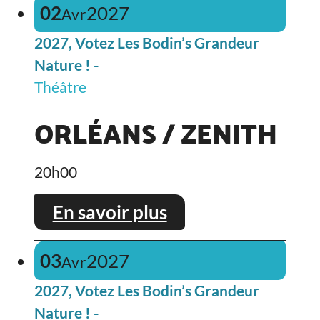
02
2027
Avr
2027, Votez Les Bodin’s Grandeur
Nature ! -
Théâtre
ORLÉANS / ZENITH
20h00
En savoir plus
03
2027
Avr
2027, Votez Les Bodin’s Grandeur
Nature ! -