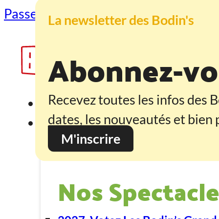
Passer au contenu principal
Passer au
La newsletter des Bodin's
Abonnez-vou
Recevez toutes les infos des B
Accueil
dates, les nouveautés et bien p
Programmation
M'inscrire
Nos Spectacle