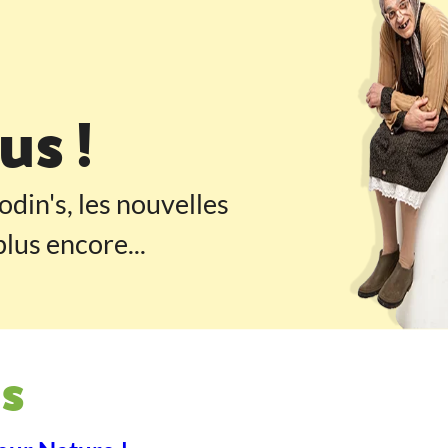
 pied de page
s !
odin's, les nouvelles
lus encore...
s