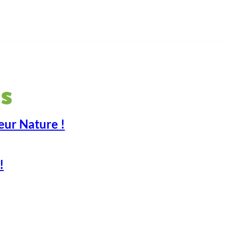
s
eur Nature !
!