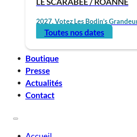
LE SCARABÉE / ROANNE
2027, Votez Les Bodin’s Grandeur
Toutes nos dates
Boutique
Presse
Actualités
Contact
Accueil