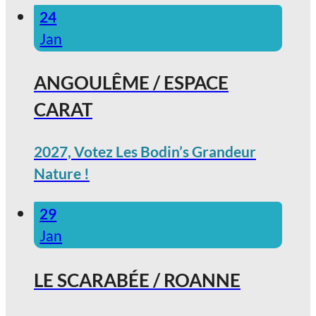
24
Jan
ANGOULÊME / ESPACE
CARAT
2027, Votez Les Bodin’s Grandeur
Nature !
29
Jan
LE SCARABÉE / ROANNE