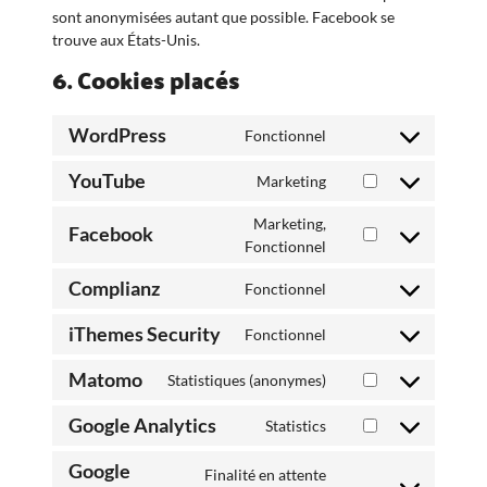
sont anonymisées autant que possible. Facebook se
trouve aux États-Unis.
6. Cookies placés
WordPress
Fonctionnel
Consent
to
YouTube
Marketing
service
Consent
wordpress
to
Marketing,
Facebook
service
Consent
Fonctionnel
youtube
to
Complianz
Fonctionnel
service
Consent
facebook
to
iThemes Security
Fonctionnel
service
Consent
complianz
to
Matomo
Statistiques (anonymes)
service
Consent
ithemes-
to
Google Analytics
Statistics
security
service
Consent
matomo
to
Google
Finalité en attente
service