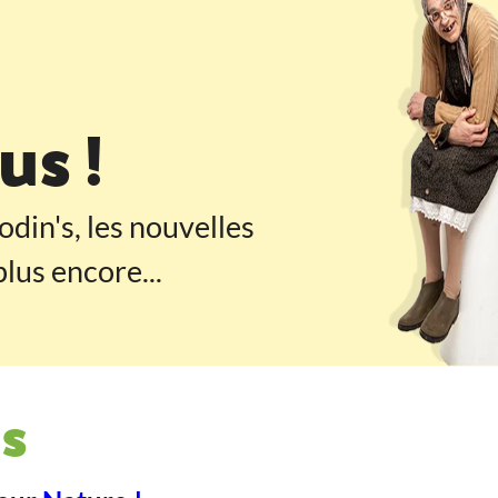
 pied de page
s !
odin's, les nouvelles
lus encore...
s