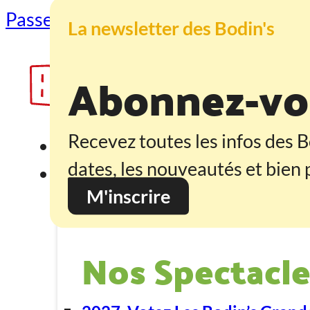
Passer au contenu principal
Passer au
La newsletter des Bodin's
Abonnez-vou
Recevez toutes les infos des B
Accueil
dates, les nouveautés et bien p
Programmation
M'inscrire
Nos Spectacle