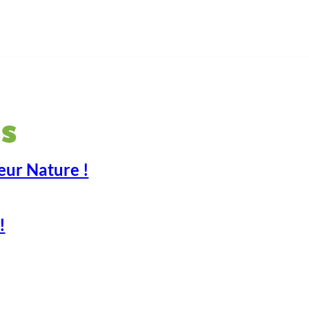
s
eur Nature !
!