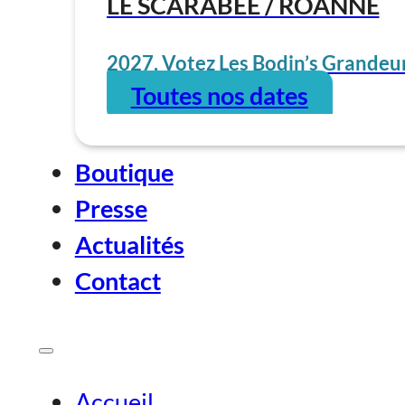
LE SCARABÉE / ROANNE
2027, Votez Les Bodin’s Grandeur
Toutes nos dates
Boutique
Presse
Actualités
Contact
Accueil