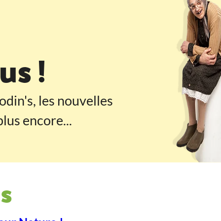
 pied de page
s !
odin's, les nouvelles
lus encore...
s