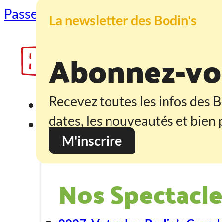
Passer au contenu principal
Passer au
La newsletter des Bodin's
Abonnez-vou
Recevez toutes les infos des B
Accueil
dates, les nouveautés et bien p
Programmation
M'inscrire
Nos Spectacle