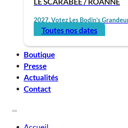
LE SCARABÉE / ROANNE
2027, Votez Les Bodin’s Grandeur
Toutes nos dates
Boutique
Presse
Actualités
Contact
Accueil