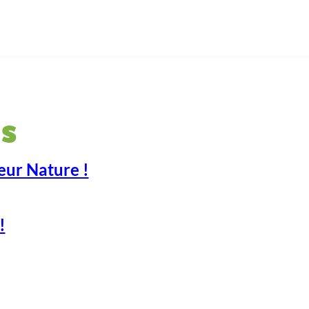
s
eur Nature !
!