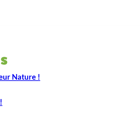
s
eur Nature !
!