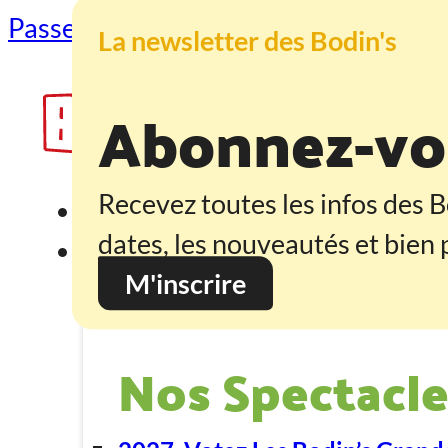
Passer au contenu principal
Passer au
La newsletter des Bodin's
Abonnez-vou
Recevez toutes les infos des B
Accueil
dates, les nouveautés et bien p
Programmation
M'inscrire
Nos Spectacle