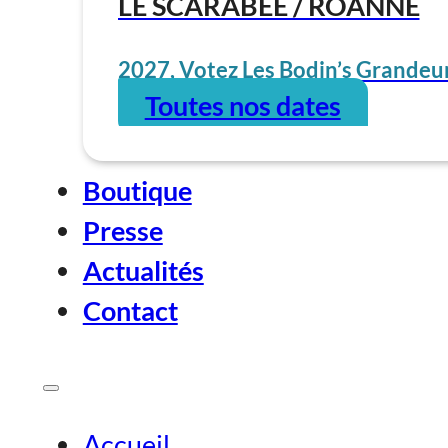
LE SCARABÉE / ROANNE
2027, Votez Les Bodin’s Grandeur
Toutes nos dates
Boutique
Presse
Actualités
Contact
Accueil