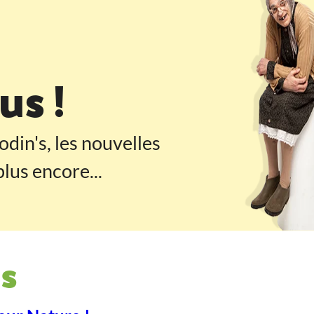
 pied de page
s !
odin's, les nouvelles
lus encore...
s