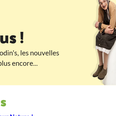
 pied de page
s !
odin's, les nouvelles
lus encore...
s