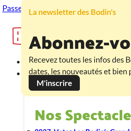
Passer au contenu principal
Passer au
La newsletter des Bodin's
Abonnez-vou
Recevez toutes les infos des B
Accueil
dates, les nouveautés et bien p
Programmation
M'inscrire
Nos Spectacle