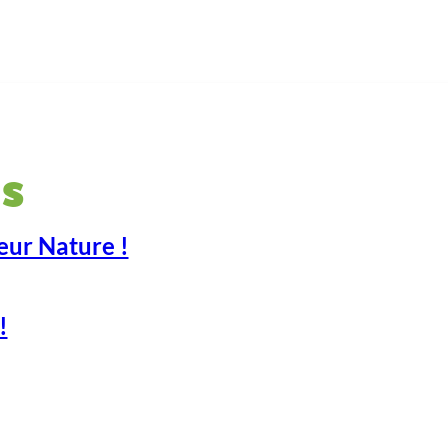
s
eur Nature !
!