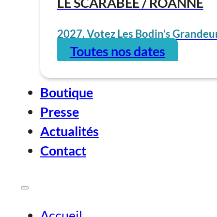
LE SCARABÉE / ROANNE
2027, Votez Les Bodin’s Grandeur
Toutes nos dates
Boutique
Presse
Actualités
Contact
Accueil