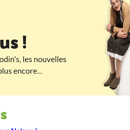
 pied de page
s !
odin's, les nouvelles
lus encore...
s