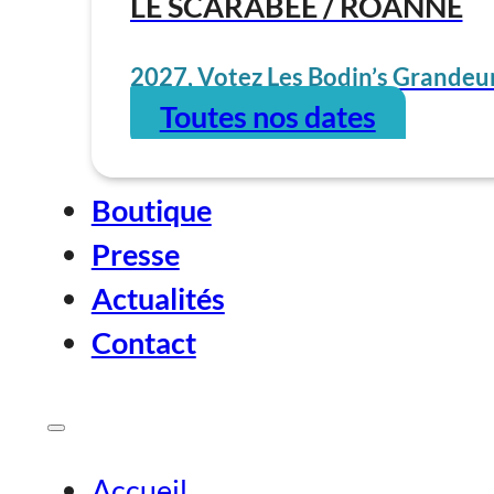
LE SCARABÉE / ROANNE
2027, Votez Les Bodin’s Grandeur
Toutes nos dates
Boutique
Presse
Actualités
Contact
Accueil