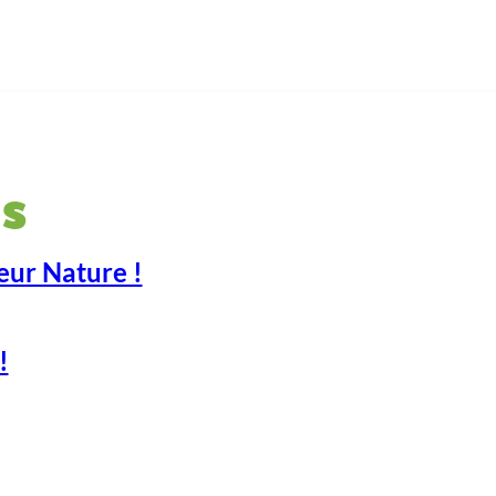
s
eur Nature !
!