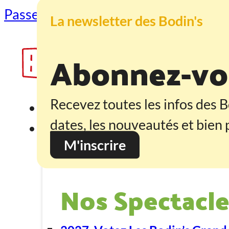
Passer au contenu principal
Passer au
La newsletter des Bodin's
Abonnez-vou
Recevez toutes les infos des B
Accueil
dates, les nouveautés et bien p
Programmation
M'inscrire
Nos Spectacle