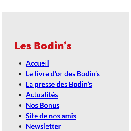
23
Jan
ANGOULÊME / ESPACE
CARAT
Les Bodin's
2027, Votez Les Bodin’s Grandeur
Accueil
Nature !
Le livre d’or des Bodin’s
24
La presse des Bodin’s
Jan
Actualités
Nos Bonus
ANGOULÊME / ESPACE
Site de nos amis
CARAT
Newsletter