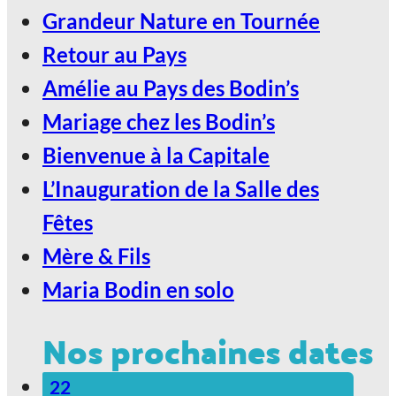
Grandeur Nature en Tournée
2027, Votez Les Bodin’s Grandeur
Retour au Pays
Nature !
Amélie au Pays des Bodin’s
Mariage chez les Bodin’s
Bienvenue à la Capitale
L’Inauguration de la Salle des
Fêtes
Mère & Fils
Maria Bodin en solo
Nos prochaines dates
22