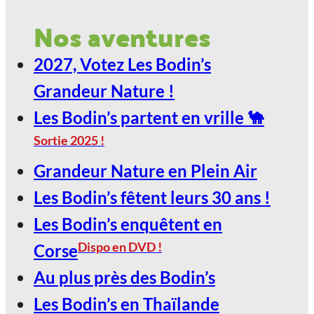
2027, Votez Les Bodin’s Grandeur
Nos aventures
Nature !
2027, Votez Les Bodin’s
29
Grandeur Nature !
Jan
Les Bodin’s partent en vrille 🐪
Sortie 2025 !
LE SCARABÉE / ROANNE
Grandeur Nature en Plein Air
2027, Votez Les Bodin’s Grandeur
Les Bodin’s fêtent leurs 30 ans !
Nature !
Les Bodin’s enquêtent en
30
Dispo en DVD !
Corse
Jan
Au plus près des Bodin’s
Les Bodin’s en Thaïlande
LE SCARABÉE / ROANNE