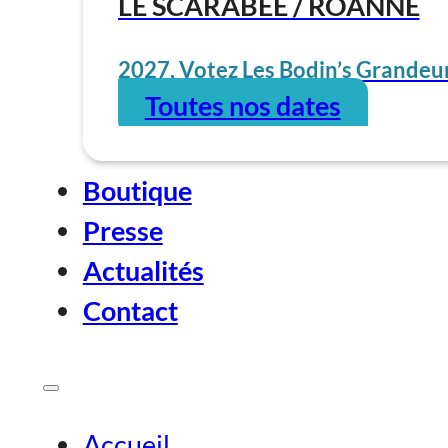
LE SCARABÉE / ROANNE
2027, Votez Les Bodin’s Grandeur
Toutes nos dates
Boutique
Presse
Actualités
Contact
Accueil