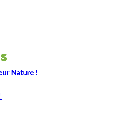
s
eur Nature !
!