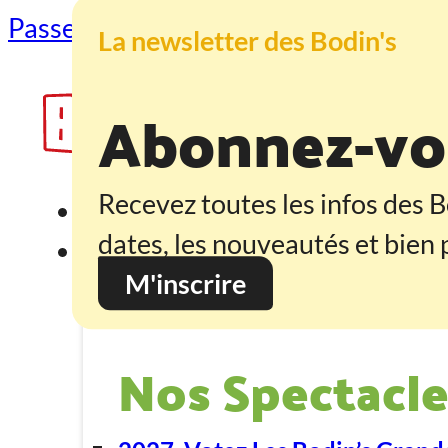
Passer au contenu principal
Passer au
La newsletter des Bodin's
Abonnez-vou
Recevez toutes les infos des B
Accueil
dates, les nouveautés et bien p
Programmation
M'inscrire
Nos Spectacle