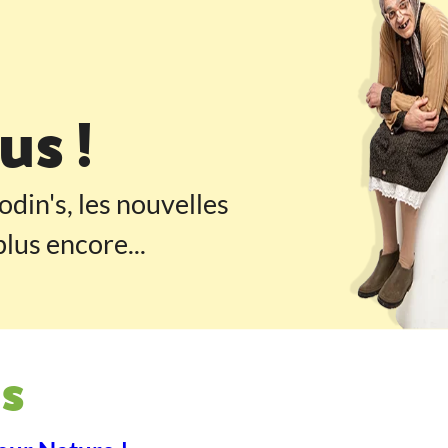
 pied de page
s !
odin's, les nouvelles
lus encore...
s