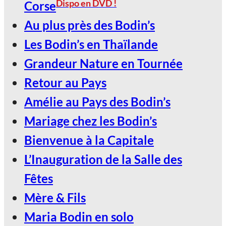
30
Dispo en DVD !
Corse
Jan
Au plus près des Bodin’s
Les Bodin’s en Thaïlande
LE SCARABÉE / ROANNE
Grandeur Nature en Tournée
2027, Votez Les Bodin’s Grandeur
Retour au Pays
Nature !
Amélie au Pays des Bodin’s
Mariage chez les Bodin’s
Bienvenue à la Capitale
L’Inauguration de la Salle des
Fêtes
Mère & Fils
Maria Bodin en solo