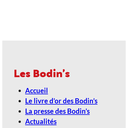
2027, Votez Les Bodin’s Grandeur
Nature !
23
Jan
ANGOULÊME / ESPACE
CARAT
Les Bodin's
2027, Votez Les Bodin’s Grandeur
Accueil
Nature !
Le livre d’or des Bodin’s
24
La presse des Bodin’s
Jan
Actualités