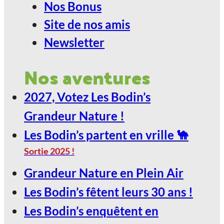
Nos Bonus
ANGOULÊME / ESPACE
Site de nos amis
CARAT
Newsletter
2027, Votez Les Bodin’s Grandeur
Nos aventures
Nature !
2027, Votez Les Bodin’s
29
Grandeur Nature !
Jan
Les Bodin’s partent en vrille 🐪
Sortie 2025 !
LE SCARABÉE / ROANNE
Grandeur Nature en Plein Air
2027, Votez Les Bodin’s Grandeur
Les Bodin’s fêtent leurs 30 ans !
Nature !
Les Bodin’s enquêtent en