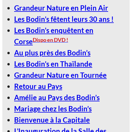
2027, Votez Les Bodin’s Grandeur
Grandeur Nature en Plein Air
Nature !
Les Bodin’s fêtent leurs 30 ans !
30
Les Bodin’s enquêtent en
Jan
Dispo en DVD !
Corse
Au plus près des Bodin’s
LE SCARABÉE / ROANNE
Les Bodin’s en Thaïlande
2027, Votez Les Bodin’s Grandeur
Grandeur Nature en Tournée
Nature !
Retour au Pays
Amélie au Pays des Bodin’s
Mariage chez les Bodin’s
Bienvenue à la Capitale
L’Inauguration de la Salle des