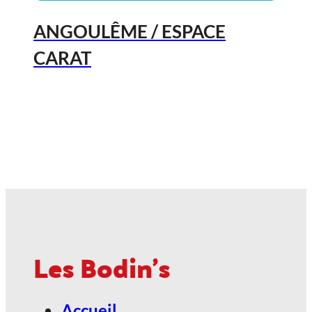
ANGOULÊME / ESPACE
CARAT
2027, Votez Les Bodin’s Grandeur
Nature !
23
Jan
ANGOULÊME / ESPACE
CARAT
Les Bodin's
2027, Votez Les Bodin’s Grandeur
Nature !
Accueil