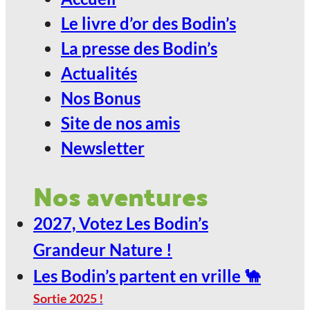
Le livre d’or des Bodin’s
24
La presse des Bodin’s
Jan
Actualités
ANGOULÊME / ESPACE
Nos Bonus
CARAT
Site de nos amis
Newsletter
2027, Votez Les Bodin’s Grandeur
Nature !
Nos aventures
29
2027, Votez Les Bodin’s
Jan
Grandeur Nature !
Les Bodin’s partent en vrille 🐪
LE SCARABÉE / ROANNE
Sortie 2025 !