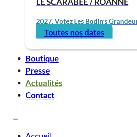
LE SCARABÉE / ROANNE
2027, Votez Les Bodin’s Grandeur
Toutes nos dates
Boutique
Presse
Actualités
Contact
Accueil