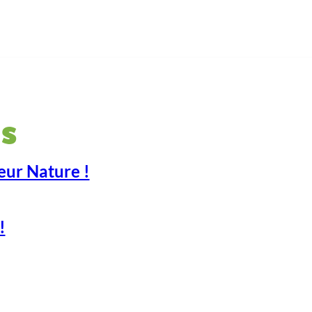
s
eur Nature !
!