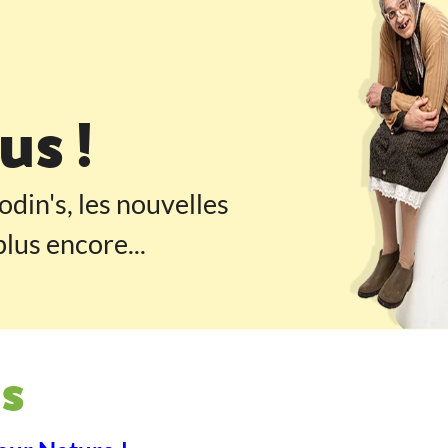
 pied de page
s !
odin's, les nouvelles
lus encore...
s