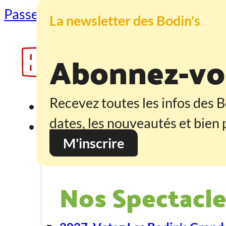
Passer au contenu principal
Passer au
La newsletter des Bodin's
Abonnez-vou
Recevez toutes les infos des B
Accueil
dates, les nouveautés et bien p
Programmation
M'inscrire
Nos Spectacle