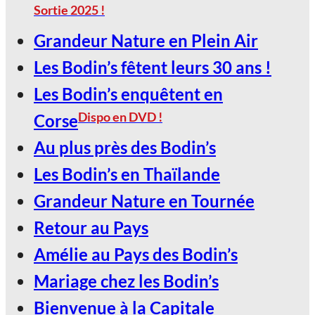
Sortie 2025 !
LE SCARABÉE / ROANNE
Grandeur Nature en Plein Air
2027, Votez Les Bodin’s Grandeur
Les Bodin’s fêtent leurs 30 ans !
Nature !
Les Bodin’s enquêtent en
30
Dispo en DVD !
Corse
Jan
Au plus près des Bodin’s
Les Bodin’s en Thaïlande
LE SCARABÉE / ROANNE
Grandeur Nature en Tournée
2027, Votez Les Bodin’s Grandeur
Retour au Pays
Nature !
Amélie au Pays des Bodin’s
Mariage chez les Bodin’s
Bienvenue à la Capitale