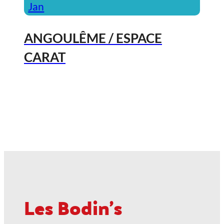
Jan
ANGOULÊME / ESPACE
CARAT
2027, Votez Les Bodin’s Grandeur
Nature !
23
Jan
ANGOULÊME / ESPACE
CARAT
Les Bodin's