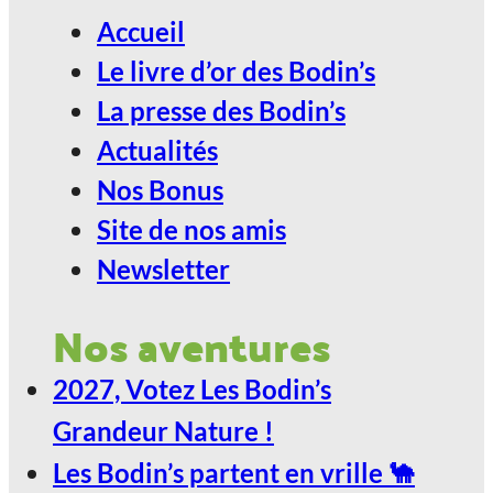
2027, Votez Les Bodin’s Grandeur
Accueil
Nature !
Le livre d’or des Bodin’s
24
La presse des Bodin’s
Jan
Actualités
Nos Bonus
ANGOULÊME / ESPACE
Site de nos amis
CARAT
Newsletter
2027, Votez Les Bodin’s Grandeur
Nos aventures
Nature !
2027, Votez Les Bodin’s
29
Grandeur Nature !
Jan
Les Bodin’s partent en vrille 🐪