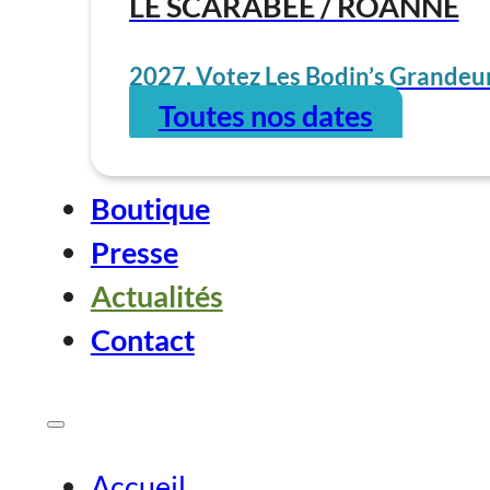
LE SCARABÉE / ROANNE
2027, Votez Les Bodin’s Grandeur
Toutes nos dates
Boutique
Presse
Actualités
Contact
Accueil