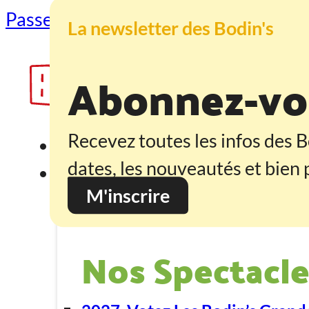
Passer au contenu principal
Passer au
La newsletter des Bodin's
Abonnez-vou
Recevez toutes les infos des B
Accueil
dates, les nouveautés et bien p
Programmation
M'inscrire
Nos Spectacle