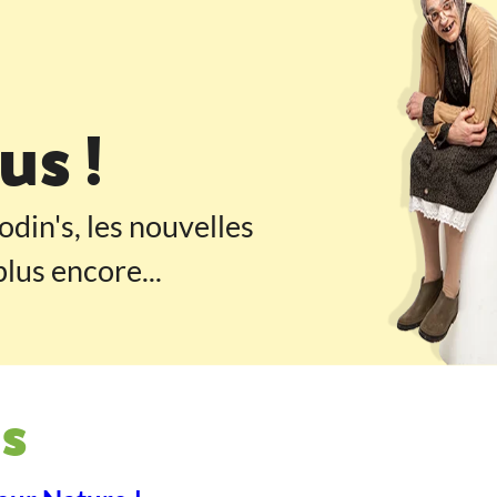
 pied de page
s !
odin's, les nouvelles
lus encore...
s