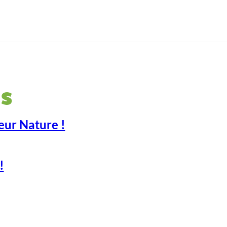
s
eur Nature !
!