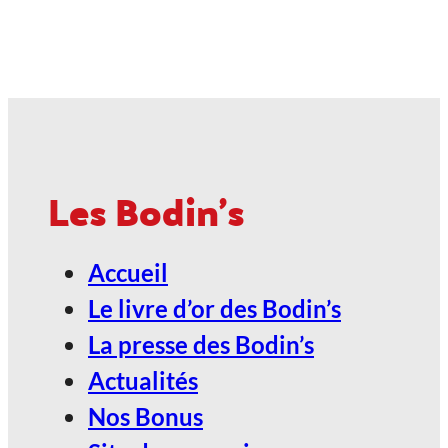
Nature !
23
Jan
ANGOULÊME / ESPACE
CARAT
Les Bodin's
2027, Votez Les Bodin’s Grandeur
Accueil
Nature !
Le livre d’or des Bodin’s
24
La presse des Bodin’s
Jan
Actualités
Nos Bonus
ANGOULÊME / ESPACE