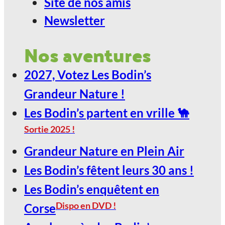
Site de nos amis
CARAT
Newsletter
2027, Votez Les Bodin’s Grandeur
Nos aventures
Nature !
2027, Votez Les Bodin’s
29
Grandeur Nature !
Jan
Les Bodin’s partent en vrille 🐪
Sortie 2025 !
LE SCARABÉE / ROANNE
Grandeur Nature en Plein Air
2027, Votez Les Bodin’s Grandeur
Les Bodin’s fêtent leurs 30 ans !
Nature !
Les Bodin’s enquêtent en
30
Dispo en DVD !
Corse
Jan