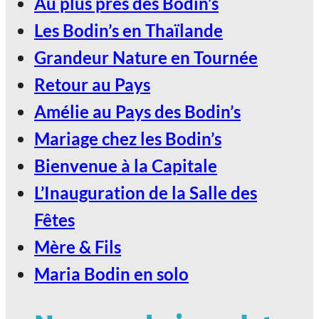
Au plus près des Bodin’s
Les Bodin’s en Thaïlande
LE SCARABÉE / ROANNE
Grandeur Nature en Tournée
2027, Votez Les Bodin’s Grandeur
Retour au Pays
Nature !
Amélie au Pays des Bodin’s
Mariage chez les Bodin’s
Bienvenue à la Capitale
L’Inauguration de la Salle des
Fêtes
Mère & Fils
Maria Bodin en solo