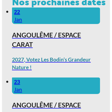
Nos prochaines dates
22
Jan
ANGOULÊME / ESPACE
CARAT
2027, Votez Les Bodin’s Grandeur
Nature !
23
Jan
ANGOULÊME / ESPACE