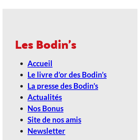
Jan
ANGOULÊME / ESPACE
CARAT
Les Bodin's
2027, Votez Les Bodin’s Grandeur
Accueil
Nature !
Le livre d’or des Bodin’s
24
La presse des Bodin’s
Jan
Actualités
Nos Bonus
ANGOULÊME / ESPACE
Site de nos amis
CARAT
Newsletter