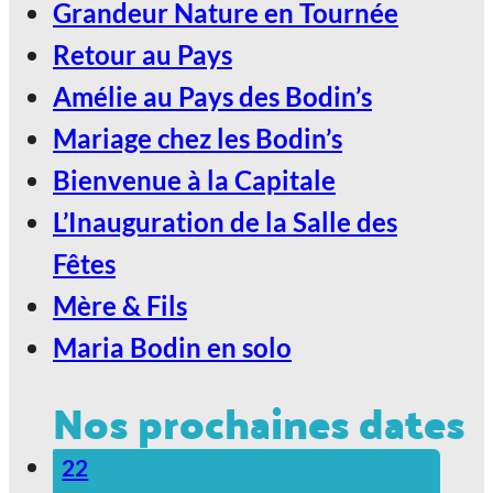
Grandeur Nature en Tournée
2027, Votez Les Bodin’s Grandeur
Retour au Pays
Nature !
Amélie au Pays des Bodin’s
Mariage chez les Bodin’s
Bienvenue à la Capitale
L’Inauguration de la Salle des
Fêtes
Mère & Fils
Maria Bodin en solo
Nos prochaines dates
22