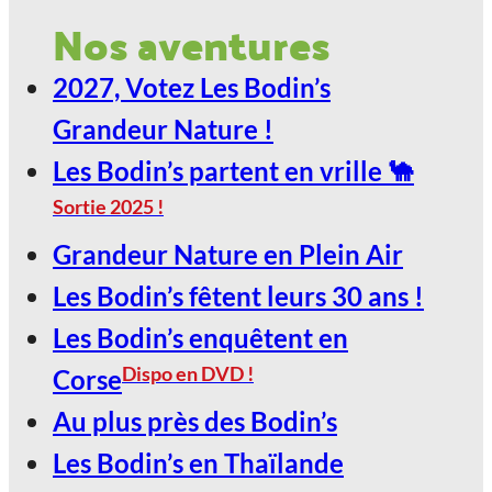
2027, Votez Les Bodin’s Grandeur
Nos aventures
Nature !
2027, Votez Les Bodin’s
29
Grandeur Nature !
Jan
Les Bodin’s partent en vrille 🐪
Sortie 2025 !
LE SCARABÉE / ROANNE
Grandeur Nature en Plein Air
2027, Votez Les Bodin’s Grandeur
Les Bodin’s fêtent leurs 30 ans !
Nature !
Les Bodin’s enquêtent en
30
Dispo en DVD !
Corse
Jan
Au plus près des Bodin’s
Les Bodin’s en Thaïlande
LE SCARABÉE / ROANNE