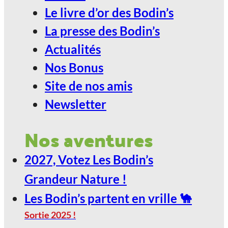
Le livre d’or des Bodin’s
24
La presse des Bodin’s
Jan
Actualités
Nos Bonus
ANGOULÊME / ESPACE
Site de nos amis
CARAT
Newsletter
2027, Votez Les Bodin’s Grandeur
Nos aventures
Nature !
2027, Votez Les Bodin’s
29
Grandeur Nature !
Jan
Les Bodin’s partent en vrille 🐪
Sortie 2025 !
LE SCARABÉE / ROANNE