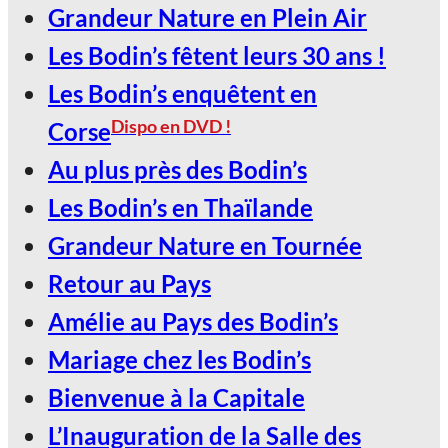
Grandeur Nature en Plein Air
2027, Votez Les Bodin’s Grandeur
Les Bodin’s fêtent leurs 30 ans !
Nature !
Les Bodin’s enquêtent en
30
Dispo en DVD !
Corse
Jan
Au plus près des Bodin’s
Les Bodin’s en Thaïlande
LE SCARABÉE / ROANNE
Grandeur Nature en Tournée
2027, Votez Les Bodin’s Grandeur
Retour au Pays
Nature !
Amélie au Pays des Bodin’s
Mariage chez les Bodin’s
Bienvenue à la Capitale
L’Inauguration de la Salle des