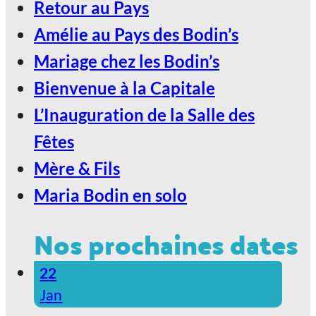
2027, Votez Les Bodin’s Grandeur
Retour au Pays
Nature !
Amélie au Pays des Bodin’s
Mariage chez les Bodin’s
Bienvenue à la Capitale
L’Inauguration de la Salle des
Fêtes
Mère & Fils
Maria Bodin en solo
Nos prochaines dates
22
Jan