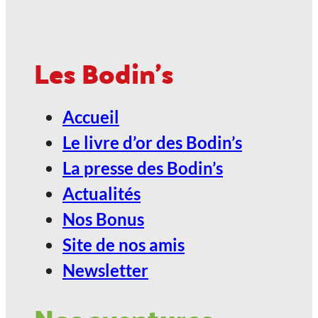
ANGOULÊME / ESPACE
CARAT
Les Bodin's
2027, Votez Les Bodin’s Grandeur
Accueil
Nature !
Le livre d’or des Bodin’s
24
La presse des Bodin’s
Jan
Actualités
Nos Bonus
ANGOULÊME / ESPACE
Site de nos amis
CARAT
Newsletter
2027, Votez Les Bodin’s Grandeur