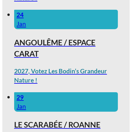
24
Jan
ANGOULÊME / ESPACE
CARAT
2027, Votez Les Bodin’s Grandeur
Nature !
29
Jan
LE SCARABÉE / ROANNE