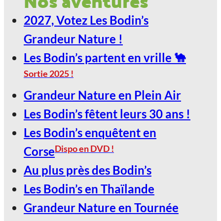
Nos aventures
Nature !
2027, Votez Les Bodin’s
29
Grandeur Nature !
Jan
Les Bodin’s partent en vrille 🐪
Sortie 2025 !
LE SCARABÉE / ROANNE
Grandeur Nature en Plein Air
2027, Votez Les Bodin’s Grandeur
Les Bodin’s fêtent leurs 30 ans !
Nature !
Les Bodin’s enquêtent en
30
Dispo en DVD !
Corse
Jan
Au plus près des Bodin’s
Les Bodin’s en Thaïlande
LE SCARABÉE / ROANNE
Grandeur Nature en Tournée