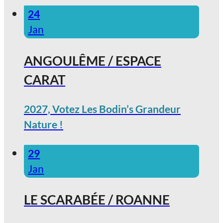
24
Jan
ANGOULÊME / ESPACE
CARAT
2027, Votez Les Bodin’s Grandeur
Nature !
29
Jan
LE SCARABÉE / ROANNE