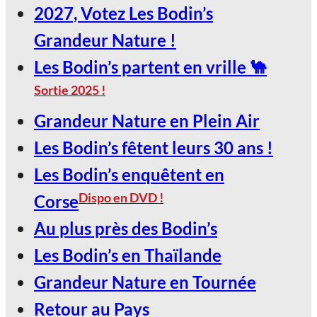
2027, Votez Les Bodin’s
29
Grandeur Nature !
Jan
Les Bodin’s partent en vrille 🐪
Sortie 2025 !
LE SCARABÉE / ROANNE
Grandeur Nature en Plein Air
2027, Votez Les Bodin’s Grandeur
Les Bodin’s fêtent leurs 30 ans !
Nature !
Les Bodin’s enquêtent en
30
Dispo en DVD !
Corse
Jan
Au plus près des Bodin’s
Les Bodin’s en Thaïlande
LE SCARABÉE / ROANNE
Grandeur Nature en Tournée
2027, Votez Les Bodin’s Grandeur
Retour au Pays