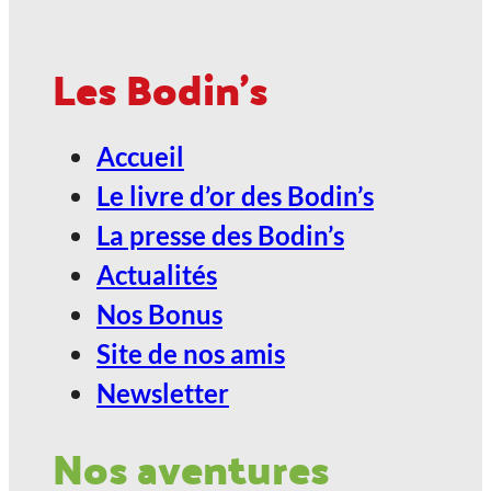
ANGOULÊME / ESPACE
CARAT
Les Bodin's
2027, Votez Les Bodin’s Grandeur
Accueil
Nature !
Le livre d’or des Bodin’s
24
La presse des Bodin’s
Jan
Actualités
Nos Bonus
ANGOULÊME / ESPACE
Site de nos amis
CARAT
Newsletter
2027, Votez Les Bodin’s Grandeur
Nos aventures
Nature !