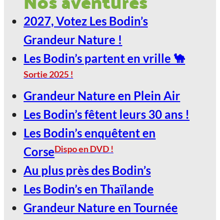
Nos aventures
Nature !
2027, Votez Les Bodin’s
29
Grandeur Nature !
Jan
Les Bodin’s partent en vrille 🐪
Sortie 2025 !
LE SCARABÉE / ROANNE
Grandeur Nature en Plein Air
2027, Votez Les Bodin’s Grandeur
Les Bodin’s fêtent leurs 30 ans !
Nature !
Les Bodin’s enquêtent en
30
Dispo en DVD !
Corse
Jan
Au plus près des Bodin’s
Les Bodin’s en Thaïlande
LE SCARABÉE / ROANNE
Grandeur Nature en Tournée