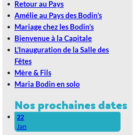
2027, Votez Les Bodin’s Grandeur
Retour au Pays
Nature !
Amélie au Pays des Bodin’s
Mariage chez les Bodin’s
Bienvenue à la Capitale
L’Inauguration de la Salle des
Fêtes
Mère & Fils
Maria Bodin en solo
Nos prochaines dates
22
Jan