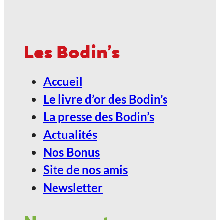
ANGOULÊME / ESPACE
CARAT
Les Bodin's
2027, Votez Les Bodin’s Grandeur
Accueil
Nature !
Le livre d’or des Bodin’s
24
La presse des Bodin’s
Jan
Actualités
Nos Bonus
ANGOULÊME / ESPACE
Site de nos amis
CARAT
Newsletter
2027, Votez Les Bodin’s Grandeur