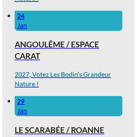
24
Jan
ANGOULÊME / ESPACE
CARAT
2027, Votez Les Bodin’s Grandeur
Nature !
29
Jan
LE SCARABÉE / ROANNE