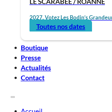
LE SCARABÉE / ROANNE
2027, Votez Les Bodin’s Grandeur
Toutes nos dates
Boutique
Presse
Actualités
Contact
Accueil