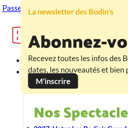
Passer au contenu principal
Passer au
La newsletter des Bodin's
Abonnez-vou
Recevez toutes les infos des B
Accueil
dates, les nouveautés et bien p
Programmation
M'inscrire
Nos Spectacle