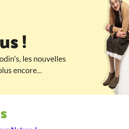
 pied de page
s !
odin's, les nouvelles
lus encore...
s