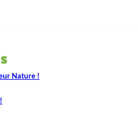
s
eur Nature !
!