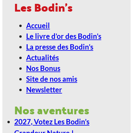
CARAT
Les Bodin's
2027, Votez Les Bodin’s Grandeur
Accueil
Nature !
Le livre d’or des Bodin’s
24
La presse des Bodin’s
Jan
Actualités
Nos Bonus
ANGOULÊME / ESPACE
Site de nos amis
CARAT
Newsletter
2027, Votez Les Bodin’s Grandeur
Nos aventures
Nature !
2027, Votez Les Bodin’s
29
Grandeur Nature !