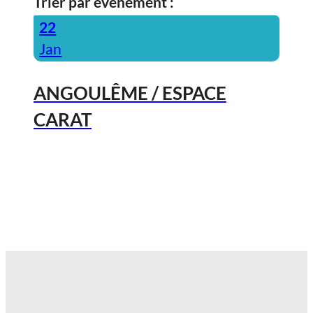
Trier par événement :
22
Jan
ANGOULÊME / ESPACE
CARAT
2027, Votez Les Bodin’s Grandeur
Nature !
23
Jan
ANGOULÊME / ESPACE