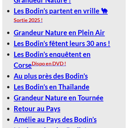
Jan
Les Bodin’s partent en vrille 🐪
Sortie 2025 !
LE SCARABÉE / ROANNE
Grandeur Nature en Plein Air
2027, Votez Les Bodin’s Grandeur
Les Bodin’s fêtent leurs 30 ans !
Nature !
Les Bodin’s enquêtent en
30
Dispo en DVD !
Corse
Jan
Au plus près des Bodin’s
Les Bodin’s en Thaïlande
LE SCARABÉE / ROANNE
Grandeur Nature en Tournée
2027, Votez Les Bodin’s Grandeur
Retour au Pays
Nature !
Amélie au Pays des Bodin’s