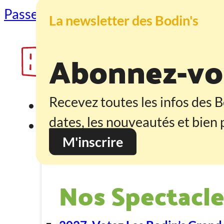
Passer au contenu principal
Passer au
La newsletter des Bodin's
Abonnez-vou
Recevez toutes les infos des B
Accueil
dates, les nouveautés et bien p
Programmation
M'inscrire
Nos Spectacle