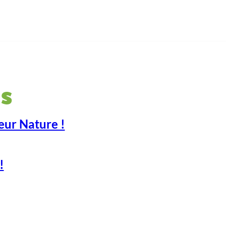
s
eur Nature !
!