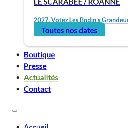
LE SCARABÉE / ROANNE
2027, Votez Les Bodin’s Grandeur
Toutes nos dates
Boutique
Presse
Actualités
Contact
Accueil