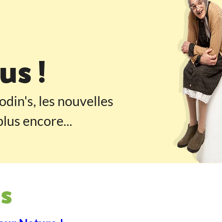
 pied de page
s !
odin's, les nouvelles
lus encore...
s